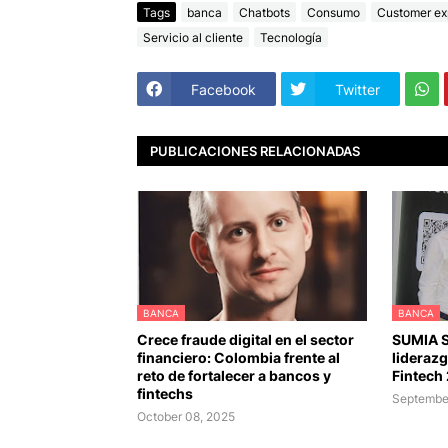
Tags
banca
Chatbots
Consumo
Customer ex
Servicio al cliente
Tecnología
Facebook
Twitter
PUBLICACIONES RELACIONADAS
BANCA
BANCA
Crece fraude digital en el sector
SUMIA 
financiero: Colombia frente al
lideraz
reto de fortalecer a bancos y
Fintech
fintechs
September
October 08, 2025