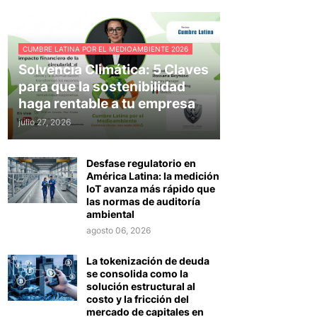
CUMBRE LATINA POR EL MEDIOAMBIENTE 2026
Solvencia Climática: 5 Claves
para que la sostenibilidad
haga rentable a tu empresa
julio 27, 2026
Desfase regulatorio en
América Latina: la medición
IoT avanza más rápido que
las normas de auditoría
ambiental
agosto 06, 2026
La tokenización de deuda
se consolida como la
solución estructural al
costo y la fricción del
mercado de capitales en