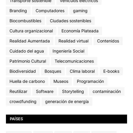
Transporte sostenible
vehículos eléctricos
Branding
Computadores
gaming
Biocombustibles
Ciudades sostenibles
Cultura organizacional
Economía Plateada
Realidad Aumentada
Realidad virtual
Contenidos
Cuidado del agua
Ingeniería Social
Patrimonio Cultural
Telecomunicaciones
Biodiversidad
Bosques
Clima laboral
E-books
Huella de carbono
Museos
Programación
Reutilizar
Software
Storytelling
contaminación
crowdfunding
generación de energía
PAÍSES