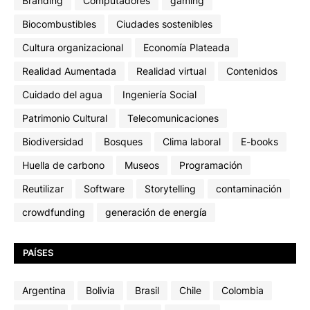
Branding
Computadores
gaming
Biocombustibles
Ciudades sostenibles
Cultura organizacional
Economía Plateada
Realidad Aumentada
Realidad virtual
Contenidos
Cuidado del agua
Ingeniería Social
Patrimonio Cultural
Telecomunicaciones
Biodiversidad
Bosques
Clima laboral
E-books
Huella de carbono
Museos
Programación
Reutilizar
Software
Storytelling
contaminación
crowdfunding
generación de energía
PAÍSES
Argentina
Bolivia
Brasil
Chile
Colombia