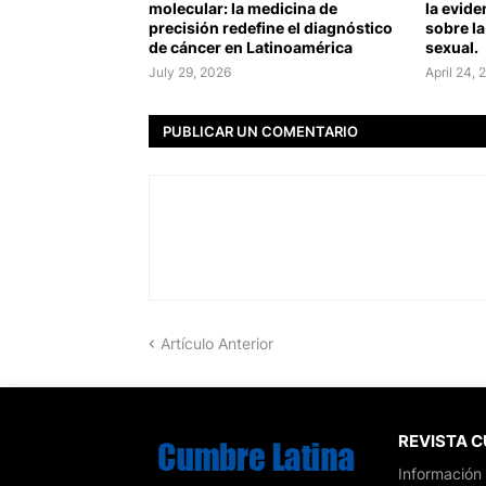
molecular: la medicina de
la evide
precisión redefine el diagnóstico
sobre la
de cáncer en Latinoamérica
sexual.
July 29, 2026
April 24, 
PUBLICAR UN COMENTARIO
Artículo Anterior
REVISTA 
Información 