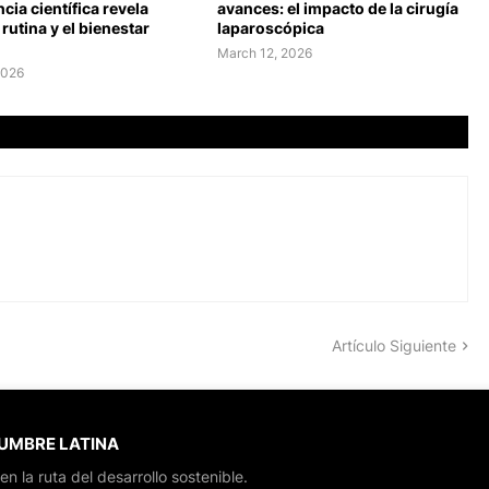
ncia científica revela
avances: el impacto de la cirugía
 rutina y el bienestar
laparoscópica
March 12, 2026
2026
Artículo Siguiente
CUMBRE LATINA
en la ruta del desarrollo sostenible.