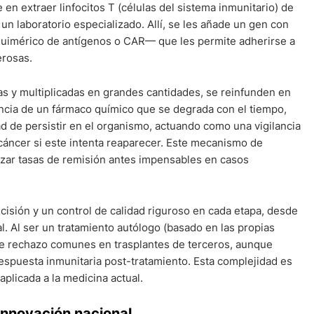
te en extraer linfocitos T (células del sistema inmunitario) de
 un laboratorio especializado. Allí, se les añade un gen con
quimérico de antígenos o CAR— que les permite adherirse a
erosas.
as y multiplicadas en grandes cantidades, se reinfunden en
encia de un fármaco químico que se degrada con el tiempo,
ad de persistir en el organismo, actuando como una vigilancia
cáncer si este intenta reaparecer. Este mecanismo de
nzar tasas de remisión antes impensables en casos
ecisión y un control de calidad riguroso en cada etapa, desde
nal. Al ser un tratamiento autólogo (basado en las propias
 de rechazo comunes en trasplantes de terceros, aunque
respuesta inmunitaria post-tratamiento. Esta complejidad es
 aplicada a la medicina actual.
 innovación nacional