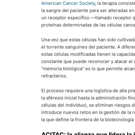
American Cancer Society
, la terapia consis
la sangre del paciente para ser alteradas en
un receptor específico —llamado receptor 
proteínas determinadas de las células canc
Una vez que estas células han sido cultivad
el torrente sanguíneo del paciente. A difer
estas células modificadas tienen la capacid
constante que puede reconocer y atacar el 
"memoria biológica" es lo que permite alca
refractarios.
El proceso requiere una logística de alta pr
la aféresis inicial hasta la administración fi
células del individuo), se eliminan riesgos
introduce nuevos retos en la gestión de la 
la que define la frontera de la biotecnología
ACITAC: la alianza que lidera la