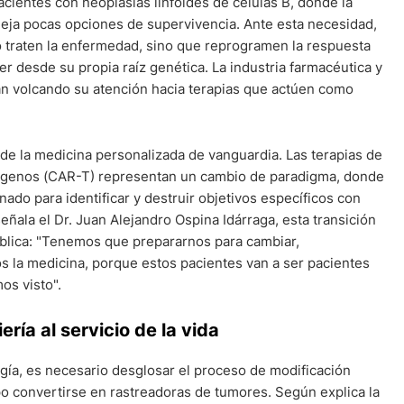
acientes con neoplasias linfoides de células B, donde la
deja pocas opciones de supervivencia. Ante esta necesidad,
o traten la enfermedad, sino que reprogramen la respuesta
er desde su propia raíz genética. La industria farmacéutica y
tán volcando su atención hacia terapias que actúen como
 de la medicina personalizada de vanguardia. Las terapias de
tígenos (CAR-T) representan un cambio de paradigma, donde
nado para identificar y destruir objetivos específicos con
ñala el Dr. Juan Alejandro Ospina Idárraga, esta transición
ública: "Tenemos que prepararnos para cambiar,
s la medicina, porque estos pacientes van a ser pacientes
os visto".
ría al servicio de la vida
gía, es necesario desglosar el proceso de modificación
po convertirse en rastreadoras de tumores. Según explica la