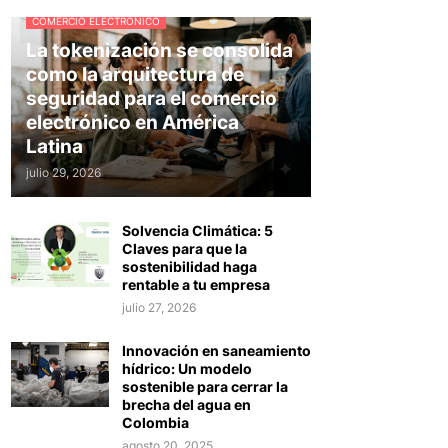
COMERCIO ELECTRÓNICO
La tokenización se consolida
como la arquitectura de
seguridad para el comercio
electrónico en América
Latina
julio 29, 2026
Solvencia Climática: 5
Claves para que la
sostenibilidad haga
rentable a tu empresa
julio 27, 2026
Innovación en saneamiento
hídrico: Un modelo
sostenible para cerrar la
brecha del agua en
Colombia
agosto 20, 2025