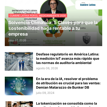
CUMBRE LATINA POR EL MEDIOAMBIENTE 2026
Solvencia Climática: 5 Claves para que la
sostenibilidad haga rentable a tu
empresa
julio 27, 2026
Desfase regulatorio en América Latina:
la medición IoT avanza más rápido que
las normas de auditoría ambiental
agosto 06, 2026
En la era de la IA, resolver el problema
de atribución es crucial para las ventas:
Demian Matarazzo de Bunker DB
julio 09, 2024
La tokenización se consolida como la