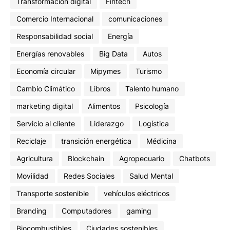
Transformación digital
Fintech
Comercio Internacional
comunicaciones
Responsabilidad social
Energía
Energías renovables
Big Data
Autos
Economía circular
Mipymes
Turismo
Cambio Climático
Libros
Talento humano
marketing digital
Alimentos
Psicología
Servicio al cliente
Liderazgo
Logística
Reciclaje
transición energética
Médicina
Agricultura
Blockchain
Agropecuario
Chatbots
Movilidad
Redes Sociales
Salud Mental
Transporte sostenible
vehículos eléctricos
Branding
Computadores
gaming
Biocombustibles
Ciudades sostenibles