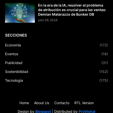
En la era de la IA, resolver el problema
de atribución es crucial para las ventas:
Demian Matarazzo de Bunker DB
julio 09, 2024
SECCIONES
Economía
(172)
Eventos
(18)
Publicidad
(31)
Sostenibilidad
(152)
Tecnología
(175)
Home
About Us
Contacto
RTL Version
Design by
Blogspot
| Distributed by
ProVishal