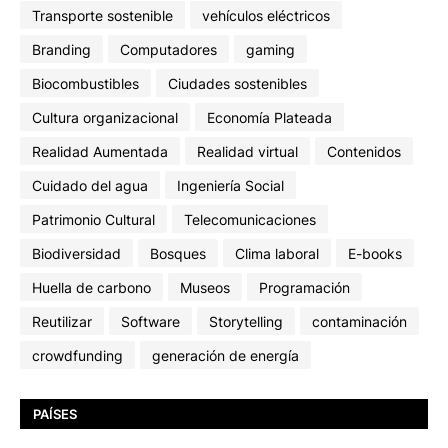
Transporte sostenible
vehículos eléctricos
Branding
Computadores
gaming
Biocombustibles
Ciudades sostenibles
Cultura organizacional
Economía Plateada
Realidad Aumentada
Realidad virtual
Contenidos
Cuidado del agua
Ingeniería Social
Patrimonio Cultural
Telecomunicaciones
Biodiversidad
Bosques
Clima laboral
E-books
Huella de carbono
Museos
Programación
Reutilizar
Software
Storytelling
contaminación
crowdfunding
generación de energía
PAÍSES