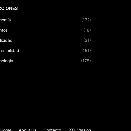
CCIONES
nomía
(172)
ntos
(18)
licidad
(31)
tenibilidad
(151)
nología
(175)
Home
About Us
Contacto
RTL Version