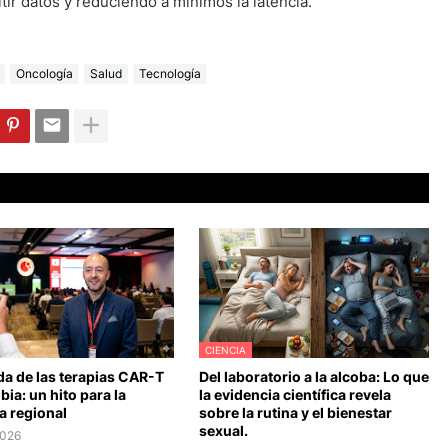
tir datos y reduciendo a mínimos la latencia.
Oncología
Salud
Tecnología
CIENCIA
da de las terapias CAR-T
Del laboratorio a la alcoba: Lo que
ia: un hito para la
la evidencia científica revela
a regional
sobre la rutina y el bienestar
sexual.
2026