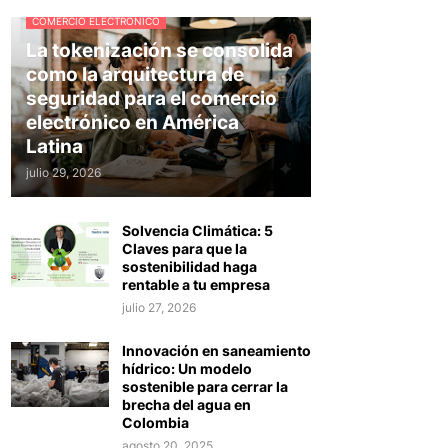
COMERCIO ELECTRÓNICO
La tokenización se consolida
como la arquitectura de
seguridad para el comercio
electrónico en América
Latina
julio 29, 2026
Solvencia Climática: 5
Claves para que la
sostenibilidad haga
rentable a tu empresa
julio 27, 2026
Innovación en saneamiento
hídrico: Un modelo
sostenible para cerrar la
brecha del agua en
Colombia
agosto 20, 2025