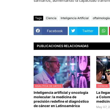
sanitarios, aumentando la capacidad transmi
Tags
Ciencia
Inteligencia Artificial
oftalmología
Facebook
Twitter
PUBLICACIONES RELACIONADAS
ANALÍTICA DE DATOS
CIENCIA
Inteligencia artificial y oncología
La llega
molecular: la medicina de
a Colomb
precisión redefine el diagnóstico
medicin
de cáncer en Latinoamérica
May 07, 