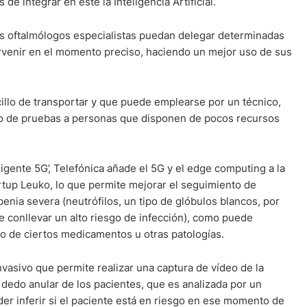
de integrar en éste la Inteligencia Artificial.
 los oftalmólogos especialistas puedan delegar determinadas
rvenir en el momento preciso, haciendo un mejor uso de sus
cillo de transportar y que puede emplearse por un técnico,
tipo de pruebas a personas que disponen de pocos recursos
igente 5G’, Telefónica añade el 5G y el edge computing a la
rtup Leuko, lo que permite mejorar el seguimiento de
enia severa (neutrófilos, un tipo de glóbulos blancos, por
le conllevar un alto riesgo de infección), como puede
o de ciertos medicamentos u otras patologías.
vasivo que permite realizar una captura de vídeo de la
l dedo anular de los pacientes, que es analizada por un
r inferir si el paciente está en riesgo en ese momento de