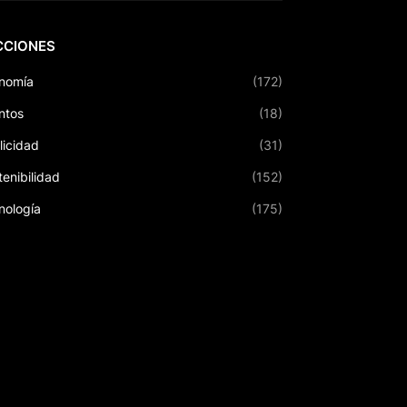
CCIONES
nomía
(172)
ntos
(18)
licidad
(31)
tenibilidad
(152)
nología
(175)