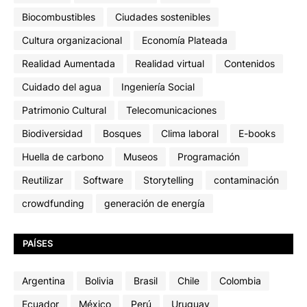
Biocombustibles
Ciudades sostenibles
Cultura organizacional
Economía Plateada
Realidad Aumentada
Realidad virtual
Contenidos
Cuidado del agua
Ingeniería Social
Patrimonio Cultural
Telecomunicaciones
Biodiversidad
Bosques
Clima laboral
E-books
Huella de carbono
Museos
Programación
Reutilizar
Software
Storytelling
contaminación
crowdfunding
generación de energía
PAÍSES
Argentina
Bolivia
Brasil
Chile
Colombia
Ecuador
México
Perú
Uruguay