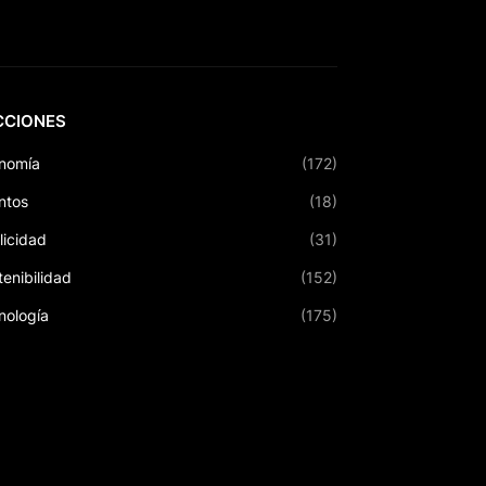
CCIONES
nomía
(172)
ntos
(18)
licidad
(31)
tenibilidad
(152)
nología
(175)