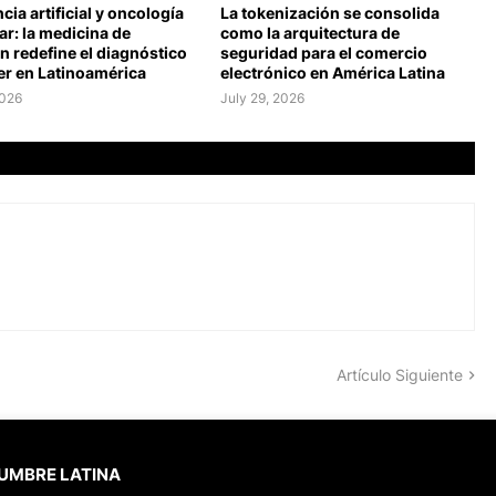
ncia artificial y oncología
La tokenización se consolida
r: la medicina de
como la arquitectura de
n redefine el diagnóstico
seguridad para el comercio
er en Latinoamérica
electrónico en América Latina
2026
July 29, 2026
Artículo Siguiente
CUMBRE LATINA