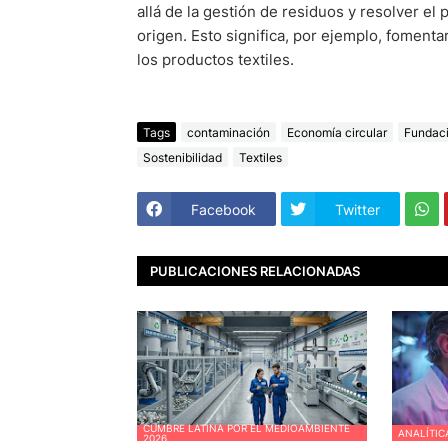
allá de la gestión de residuos y resolver e
origen. Esto significa, por ejemplo, fomentar
los productos textiles.
Tags
contaminación
Economía circular
Fundaci
Sostenibilidad
Textiles
Facebook
Twitter
PUBLICACIONES RELACIONADAS
CUMBRE LATINA POR EL MEDIOAMBIENTE
ANALÍTIC
2026