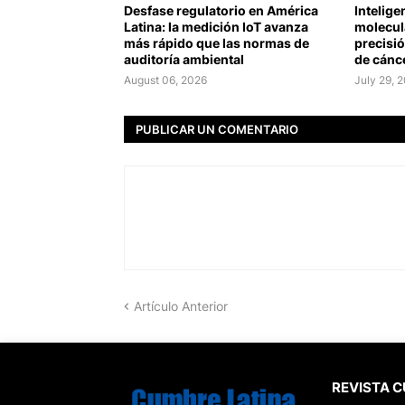
Desfase regulatorio en América
Intelige
Latina: la medición IoT avanza
molecula
más rápido que las normas de
precisió
auditoría ambiental
de cánc
August 06, 2026
July 29, 
PUBLICAR UN COMENTARIO
Artículo Anterior
REVISTA 