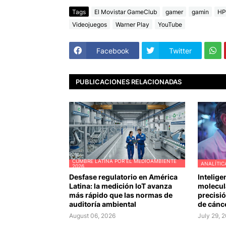
Tags
El Movistar GameClub
gamer
gamin
HP
Videojuegos
Warner Play
YouTube
Facebook
Twitter
PUBLICACIONES RELACIONADAS
CUMBRE LATINA POR EL MEDIOAMBIENTE
ANALÍTIC
2026
Desfase regulatorio en América
Intelige
Latina: la medición IoT avanza
molecula
más rápido que las normas de
precisió
auditoría ambiental
de cánc
August 06, 2026
July 29, 