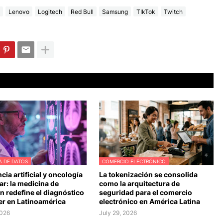
Lenovo
Logitech
Red Bull
Samsung
TIkTok
Twitch
A DE DATOS
COMERCIO ELECTRÓNICO
ncia artificial y oncología
La tokenización se consolida
r: la medicina de
como la arquitectura de
n redefine el diagnóstico
seguridad para el comercio
er en Latinoamérica
electrónico en América Latina
2026
July 29, 2026