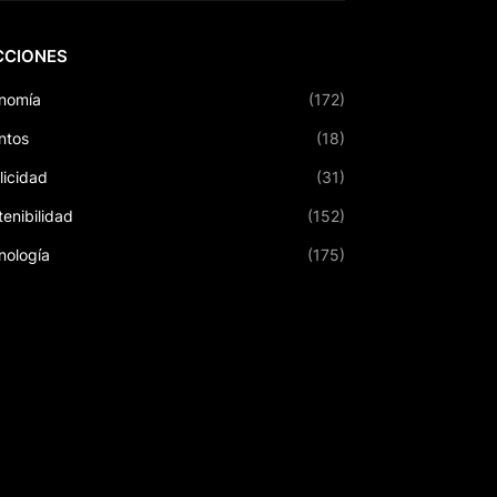
CCIONES
nomía
(172)
ntos
(18)
licidad
(31)
tenibilidad
(152)
nología
(175)