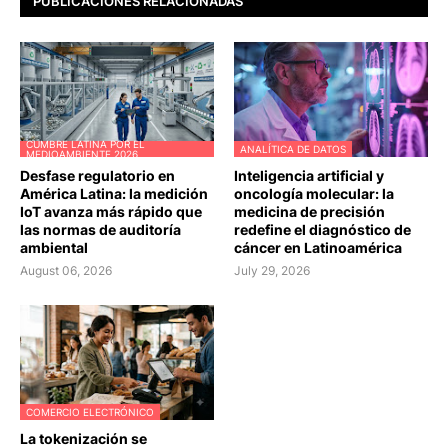
PUBLICACIONES RELACIONADAS
CUMBRE LATINA POR EL
ANALÍTICA DE DATOS
MEDIOAMBIENTE 2026
Desfase regulatorio en
Inteligencia artificial y
América Latina: la medición
oncología molecular: la
IoT avanza más rápido que
medicina de precisión
las normas de auditoría
redefine el diagnóstico de
ambiental
cáncer en Latinoamérica
August 06, 2026
July 29, 2026
COMERCIO ELECTRÓNICO
La tokenización se