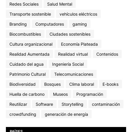
Redes Sociales
Salud Mental
Transporte sostenible
vehículos eléctricos
Branding
Computadores
gaming
Biocombustibles
Ciudades sostenibles
Cultura organizacional
Economía Plateada
Realidad Aumentada
Realidad virtual
Contenidos
Cuidado del agua
Ingeniería Social
Patrimonio Cultural
Telecomunicaciones
Biodiversidad
Bosques
Clima laboral
E-books
Huella de carbono
Museos
Programación
Reutilizar
Software
Storytelling
contaminación
crowdfunding
generación de energía
PAÍSES