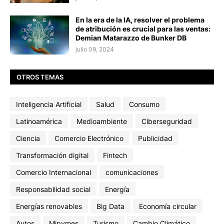
En la era de la IA, resolver el problema
de atribución es crucial para las ventas:
Demian Matarazzo de Bunker DB
julio 09, 2024
OTROS TEMAS
Inteligencia Artificial
Salud
Consumo
Latinoamérica
Medioambiente
Ciberseguridad
Ciencia
Comercio Electrónico
Publicidad
Transformación digital
Fintech
Comercio Internacional
comunicaciones
Responsabilidad social
Energía
Energías renovables
Big Data
Economía circular
Autos
Mipymes
Turismo
Cambio Climático