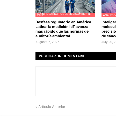
CUMBRE LATINA POR EL MEDIOAMBIENTE
ANALÍTIC
2026
Desfase regulatorio en América
Intelige
Latina: la medición IoT avanza
molecula
más rápido que las normas de
precisió
auditoría ambiental
de cánc
August 06, 2026
July 29, 
PUBLICAR UN COMENTARIO
Artículo Anterior