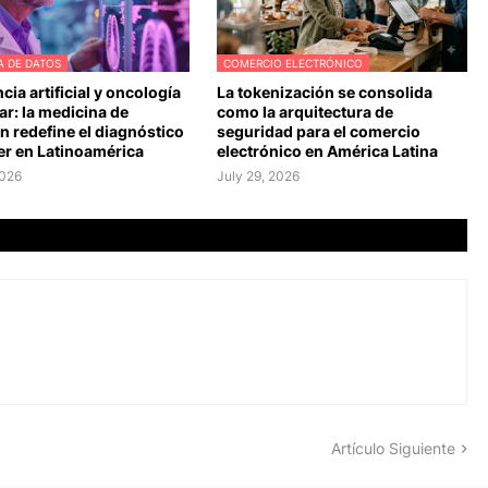
A DE DATOS
COMERCIO ELECTRÓNICO
ncia artificial y oncología
La tokenización se consolida
r: la medicina de
como la arquitectura de
n redefine el diagnóstico
seguridad para el comercio
er en Latinoamérica
electrónico en América Latina
2026
July 29, 2026
Artículo Siguiente