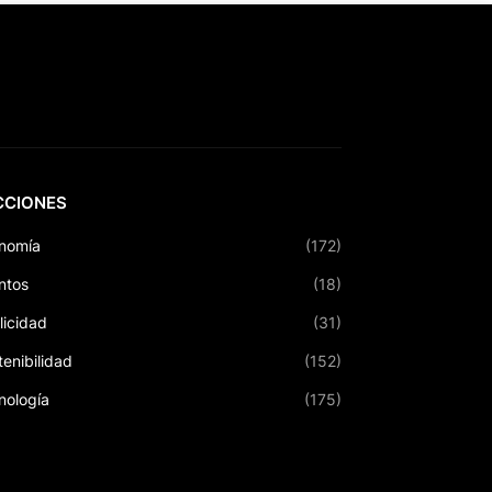
CCIONES
nomía
(172)
ntos
(18)
licidad
(31)
tenibilidad
(152)
nología
(175)