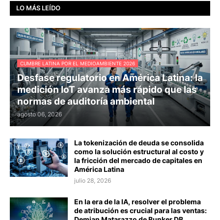
LO MÁS LEÍDO
CUMBRE LATINA POR EL MEDIOAMBIENTE 2026
Desfase regulatorio en América Latina: la
medición IoT avanza más rápido que las
normas de auditoría ambiental
agosto 06, 2026
La tokenización de deuda se consolida
como la solución estructural al costo y
la fricción del mercado de capitales en
América Latina
julio 28, 2026
En la era de la IA, resolver el problema
de atribución es crucial para las ventas:
Demian Matarazzo de Bunker DB