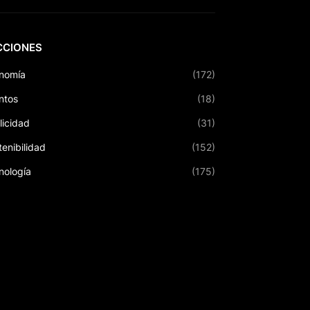
CCIONES
nomía
(172)
ntos
(18)
licidad
(31)
tenibilidad
(152)
nología
(175)