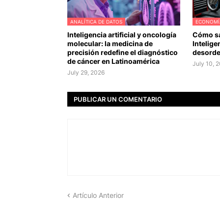
ANALÍTICA DE DATOS
ECONOMÍ
Inteligencia artificial y oncología
Cómo sa
molecular: la medicina de
Inteligen
precisión redefine el diagnóstico
desorde
de cáncer en Latinoamérica
July 10, 
July 29, 2026
PUBLICAR UN COMENTARIO
Artículo Anterior