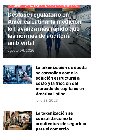
CUMBRE LATINA POR EL MEDIOAMBIENTE 2026
Desfase regulatorio en
América Latina: la medición
IoT avanza más rápido que
las normas de auditoría
ambiental
agosto 06, 2026
La tokenización de deuda
se consolida como la
solución estructural al
costo y la fricción del
mercado de capitales en
América Latina
julio 28, 2026
La tokenización se
consolida como la
arquitectura de seguridad
para el comercio