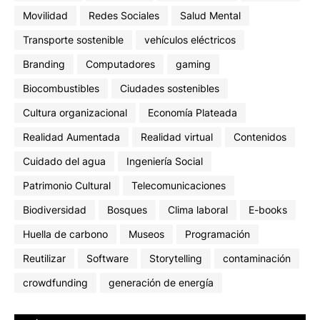
Movilidad
Redes Sociales
Salud Mental
Transporte sostenible
vehículos eléctricos
Branding
Computadores
gaming
Biocombustibles
Ciudades sostenibles
Cultura organizacional
Economía Plateada
Realidad Aumentada
Realidad virtual
Contenidos
Cuidado del agua
Ingeniería Social
Patrimonio Cultural
Telecomunicaciones
Biodiversidad
Bosques
Clima laboral
E-books
Huella de carbono
Museos
Programación
Reutilizar
Software
Storytelling
contaminación
crowdfunding
generación de energía