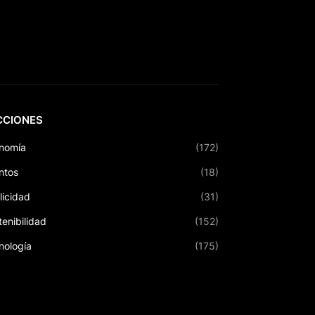
CCIONES
nomía
(172)
ntos
(18)
licidad
(31)
tenibilidad
(152)
nología
(175)