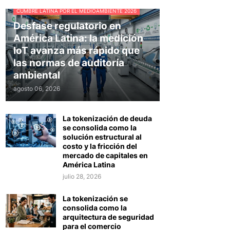
CUMBRE LATINA POR EL MEDIOAMBIENTE 2026
Desfase regulatorio en
América Latina: la medición
IoT avanza más rápido que
las normas de auditoría
ambiental
agosto 06, 2026
La tokenización de deuda
se consolida como la
solución estructural al
costo y la fricción del
mercado de capitales en
América Latina
julio 28, 2026
La tokenización se
consolida como la
arquitectura de seguridad
para el comercio