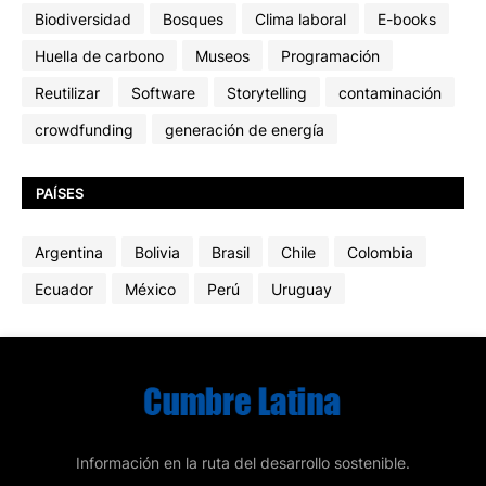
Biodiversidad
Bosques
Clima laboral
E-books
Huella de carbono
Museos
Programación
Reutilizar
Software
Storytelling
contaminación
crowdfunding
generación de energía
PAÍSES
Argentina
Bolivia
Brasil
Chile
Colombia
Ecuador
México
Perú
Uruguay
Información en la ruta del desarrollo sostenible.