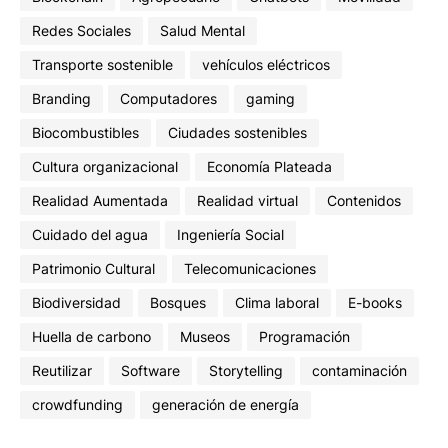
Redes Sociales
Salud Mental
Transporte sostenible
vehículos eléctricos
Branding
Computadores
gaming
Biocombustibles
Ciudades sostenibles
Cultura organizacional
Economía Plateada
Realidad Aumentada
Realidad virtual
Contenidos
Cuidado del agua
Ingeniería Social
Patrimonio Cultural
Telecomunicaciones
Biodiversidad
Bosques
Clima laboral
E-books
Huella de carbono
Museos
Programación
Reutilizar
Software
Storytelling
contaminación
crowdfunding
generación de energía