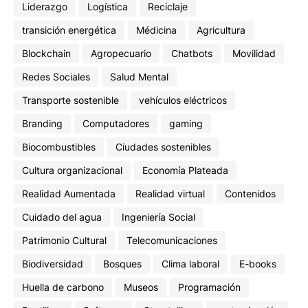
Liderazgo
Logística
Reciclaje
transición energética
Médicina
Agricultura
Blockchain
Agropecuario
Chatbots
Movilidad
Redes Sociales
Salud Mental
Transporte sostenible
vehículos eléctricos
Branding
Computadores
gaming
Biocombustibles
Ciudades sostenibles
Cultura organizacional
Economía Plateada
Realidad Aumentada
Realidad virtual
Contenidos
Cuidado del agua
Ingeniería Social
Patrimonio Cultural
Telecomunicaciones
Biodiversidad
Bosques
Clima laboral
E-books
Huella de carbono
Museos
Programación