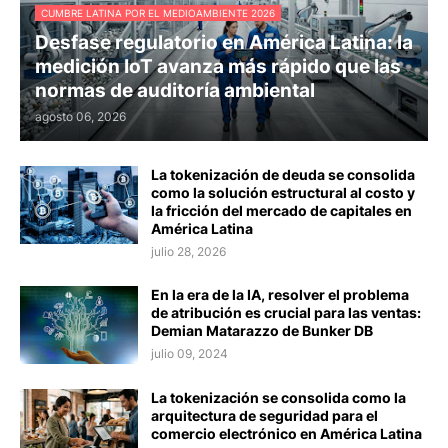
CUMBRE LATINA POR EL MEDIOAMBIENTE 2026
Desfase regulatorio en América Latina: la
medición IoT avanza más rápido que las
normas de auditoría ambiental
agosto 06, 2026
La tokenización de deuda se consolida
como la solución estructural al costo y
la fricción del mercado de capitales en
América Latina
julio 28, 2026
En la era de la IA, resolver el problema
de atribución es crucial para las ventas:
Demian Matarazzo de Bunker DB
julio 09, 2024
La tokenización se consolida como la
arquitectura de seguridad para el
comercio electrónico en América Latina