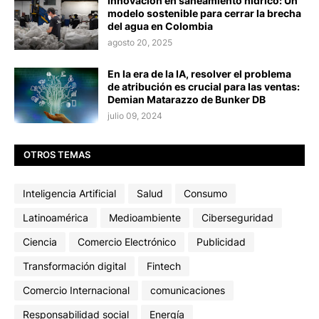
Innovación en saneamiento hídrico: Un
modelo sostenible para cerrar la brecha
del agua en Colombia
agosto 20, 2025
En la era de la IA, resolver el problema
de atribución es crucial para las ventas:
Demian Matarazzo de Bunker DB
julio 09, 2024
OTROS TEMAS
Inteligencia Artificial
Salud
Consumo
Latinoamérica
Medioambiente
Ciberseguridad
Ciencia
Comercio Electrónico
Publicidad
Transformación digital
Fintech
Comercio Internacional
comunicaciones
Responsabilidad social
Energía