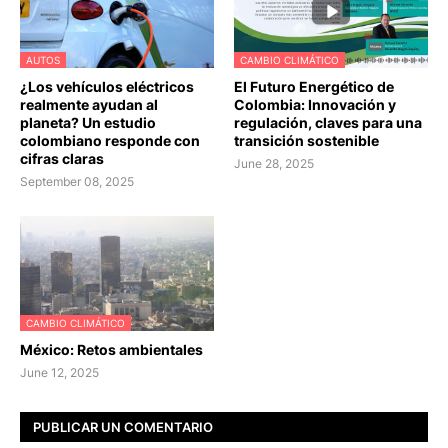
AUTOS
CAMBIO CLIMÁTICO
¿Los vehículos eléctricos
El Futuro Energético de
realmente ayudan al
Colombia: Innovación y
planeta? Un estudio
regulación, claves para una
colombiano responde con
transición sostenible
cifras claras
June 28, 2025
September 08, 2025
CAMBIO CLIMÁTICO
México: Retos ambientales
June 12, 2025
PUBLICAR UN COMENTARIO