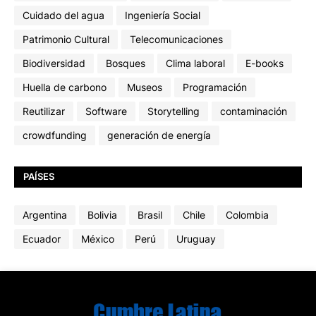
Cuidado del agua
Ingeniería Social
Patrimonio Cultural
Telecomunicaciones
Biodiversidad
Bosques
Clima laboral
E-books
Huella de carbono
Museos
Programación
Reutilizar
Software
Storytelling
contaminación
crowdfunding
generación de energía
PAÍSES
Argentina
Bolivia
Brasil
Chile
Colombia
Ecuador
México
Perú
Uruguay