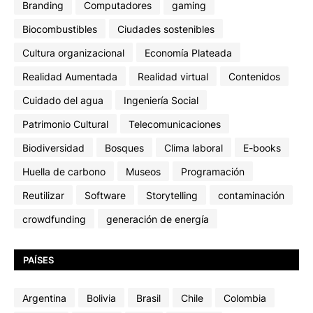
Branding
Computadores
gaming
Biocombustibles
Ciudades sostenibles
Cultura organizacional
Economía Plateada
Realidad Aumentada
Realidad virtual
Contenidos
Cuidado del agua
Ingeniería Social
Patrimonio Cultural
Telecomunicaciones
Biodiversidad
Bosques
Clima laboral
E-books
Huella de carbono
Museos
Programación
Reutilizar
Software
Storytelling
contaminación
crowdfunding
generación de energía
PAÍSES
Argentina
Bolivia
Brasil
Chile
Colombia