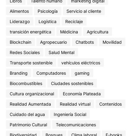
Libros
Talento humano
marketing digital
Alimentos
Psicología
Servicio al cliente
Liderazgo
Logística
Reciclaje
transición energética
Médicina
Agricultura
Blockchain
Agropecuario
Chatbots
Movilidad
Redes Sociales
Salud Mental
Transporte sostenible
vehículos eléctricos
Branding
Computadores
gaming
Biocombustibles
Ciudades sostenibles
Cultura organizacional
Economía Plateada
Realidad Aumentada
Realidad virtual
Contenidos
Cuidado del agua
Ingeniería Social
Patrimonio Cultural
Telecomunicaciones
Biodiversidad
Bosques
Clima laboral
E-books