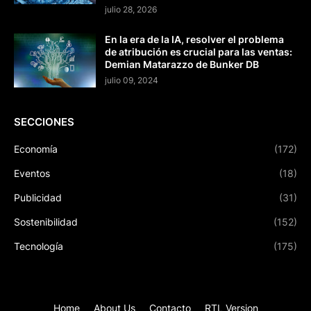
julio 28, 2026
En la era de la IA, resolver el problema
de atribución es crucial para las ventas:
Demian Matarazzo de Bunker DB
julio 09, 2024
SECCIONES
Economía
(172)
Eventos
(18)
Publicidad
(31)
Sostenibilidad
(152)
Tecnología
(175)
Home
About Us
Contacto
RTL Version