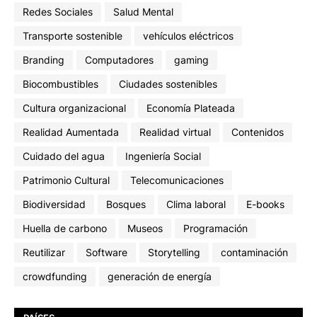
Redes Sociales
Salud Mental
Transporte sostenible
vehículos eléctricos
Branding
Computadores
gaming
Biocombustibles
Ciudades sostenibles
Cultura organizacional
Economía Plateada
Realidad Aumentada
Realidad virtual
Contenidos
Cuidado del agua
Ingeniería Social
Patrimonio Cultural
Telecomunicaciones
Biodiversidad
Bosques
Clima laboral
E-books
Huella de carbono
Museos
Programación
Reutilizar
Software
Storytelling
contaminación
crowdfunding
generación de energía