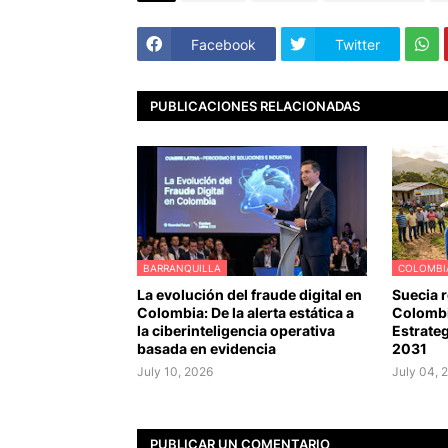
Facebook
Twitter
PUBLICACIONES RELACIONADAS
BARRANQUILLA
COLOMBI
La evolución del fraude digital en
Suecia 
Colombia: De la alerta estática a
Colombi
la ciberinteligencia operativa
Estrate
basada en evidencia
2031
July 10, 2026
July 04, 
PUBLICAR UN COMENTARIO