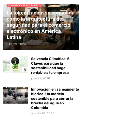
COMERCIO ELECTRÓNICO
La tokenización se consolida
como la arquitectura de
seguridad para el comercio
electrónico en América
Latina
julio 29, 2026
Solvencia Climática: 5
Claves para que la
sostenibilidad haga
rentable a tu empresa
julio 27, 2026
Innovación en saneamiento
hídrico: Un modelo
sostenible para cerrar la
brecha del agua en
Colombia
agosto 20, 2025