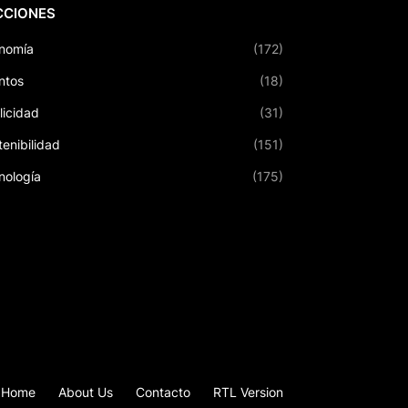
CCIONES
nomía
(172)
ntos
(18)
licidad
(31)
tenibilidad
(151)
nología
(175)
Home
About Us
Contacto
RTL Version