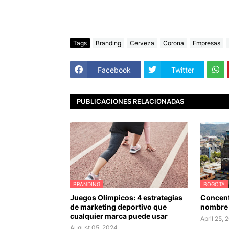
Tags
Branding
Cerveza
Corona
Empresas
Facebook
Twitter
PUBLICACIONES RELACIONADAS
BRANDING
BOGOTÁ
Juegos Olímpicos: 4 estrategias
Concent
de marketing deportivo que
nombre 
cualquier marca puede usar
April 25, 
August 05, 2024