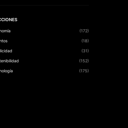
CCIONES
nomía
(172)
ntos
(18)
licidad
(31)
tenibilidad
(152)
nología
(175)