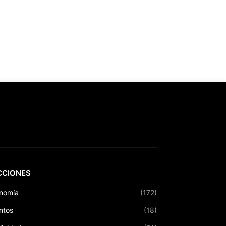
CCIONES
nomía
(172)
ntos
(18)