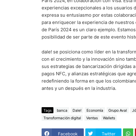
París 2024, en colaboración con Visa. Esta i
experiencias excepcionales a los usuarios d
expresa su entusiasmo por estas colaborac
para enriquecer la experiencia de nuestros 
de París 2024 es un claro ejemplo. Estamos
posibilidad de ser parte de este evento histó
dale! se posiciona como líder en la transfo
con el crecimiento y la innovación sino tamb
sus estrategias de bancarización dirigidas 
pagos NFC, y alianzas estratégicas que agreg
redefiniendo la forma en que los colombiano
antes y un después en la industria.
Tags
banca
Dale!
Economía
Grupo Aval
J
Transformación digital
Ventas
Wallets
Facebook
Twitter