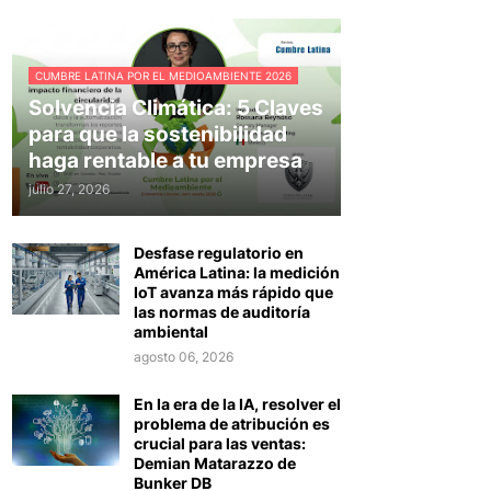
CUMBRE LATINA POR EL MEDIOAMBIENTE 2026
Solvencia Climática: 5 Claves
para que la sostenibilidad
haga rentable a tu empresa
julio 27, 2026
Desfase regulatorio en
América Latina: la medición
IoT avanza más rápido que
las normas de auditoría
ambiental
agosto 06, 2026
En la era de la IA, resolver el
problema de atribución es
crucial para las ventas:
Demian Matarazzo de
Bunker DB