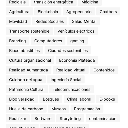
Reciclaje
transición energética
Médicina
Agricultura
Blockchain
Agropecuario
Chatbots
Movilidad
Redes Sociales
Salud Mental
Transporte sostenible
vehículos eléctricos
Branding
Computadores
gaming
Biocombustibles
Ciudades sostenibles
Cultura organizacional
Economía Plateada
Realidad Aumentada
Realidad virtual
Contenidos
Cuidado del agua
Ingeniería Social
Patrimonio Cultural
Telecomunicaciones
Biodiversidad
Bosques
Clima laboral
E-books
Huella de carbono
Museos
Programación
Reutilizar
Software
Storytelling
contaminación