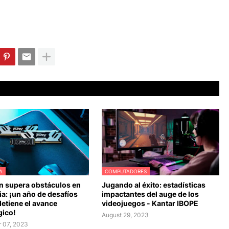
A
COMPUTADORES
n supera obstáculos en
Jugando al éxito: estadísticas
a: ¡un año de desafíos
impactantes del auge de los
etiene el avance
videojuegos - Kantar IBOPE
gico!
August 29, 2023
 07, 2023