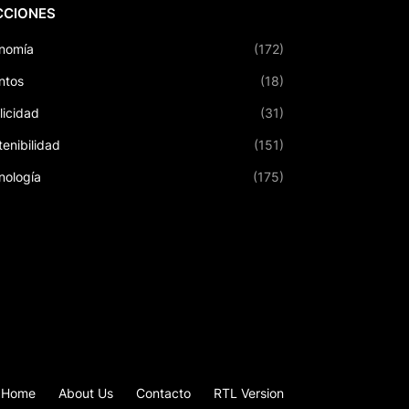
CCIONES
nomía
(172)
ntos
(18)
licidad
(31)
tenibilidad
(151)
nología
(175)
Home
About Us
Contacto
RTL Version