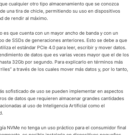
ue cualquier otro tipo almacenamiento que se conozca
de una tira de chicle, permitiendo su uso en dispositivos
ad de rendir al máximo.
o es que cuenta con un mayor ancho de banda y con un
ipo de SSDs de generaciones anteriores. Esto se debe a que
liza el estándar PCIe 4.0 para leer, escribir y mover datos.
endimiento de datos que es varias veces mayor que el de los
 hasta 32Gb por segundo. Para explicarlo en términos más
riles” a través de los cuales mover más datos y, por lo tanto,
más sofisticado de uso se pueden implementar en aspectos
ntros de datos que requieren almacenar grandes cantidades
acionadas al uso de Inteligencia Artificial como el
d.
gía NVMe no tenga un uso práctico para el consumidor final
 compacto, es posible instalarlo en dispositivos pequeños