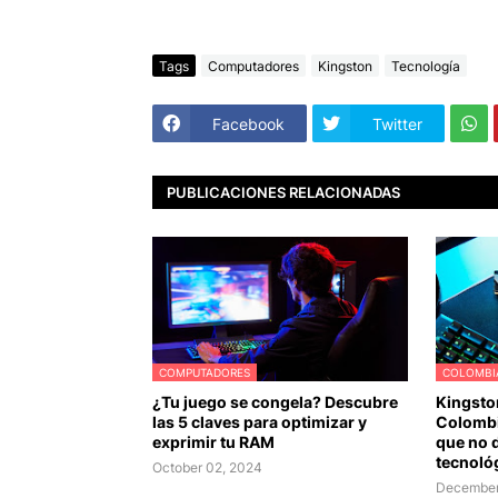
Tags
Computadores
Kingston
Tecnología
Facebook
Twitter
PUBLICACIONES RELACIONADAS
COMPUTADORES
COLOMBI
¿Tu juego se congela? Descubre
Kingsto
las 5 claves para optimizar y
Colombi
exprimir tu RAM
que no d
tecnoló
October 02, 2024
December