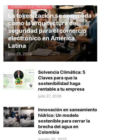
COMERCIO ELECTRÓNICO
La tokenización se consolida
como la arquitectura de
seguridad para el comercio
electrónico en América
Latina
julio 29, 2026
Solvencia Climática: 5
Claves para que la
sostenibilidad haga
rentable a tu empresa
julio 27, 2026
Innovación en saneamiento
hídrico: Un modelo
sostenible para cerrar la
brecha del agua en
Colombia
agosto 20, 2025