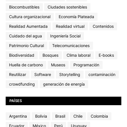
Biocombustibles
Ciudades sostenibles
Cultura organizacional
Economía Plateada
Realidad Aumentada
Realidad virtual
Contenidos
Cuidado del agua
Ingeniería Social
Patrimonio Cultural
Telecomunicaciones
Biodiversidad
Bosques
Clima laboral
E-books
Huella de carbono
Museos
Programación
Reutilizar
Software
Storytelling
contaminación
crowdfunding
generación de energía
PAÍSES
Argentina
Bolivia
Brasil
Chile
Colombia
Ecuador
México
Perú
Uruguay