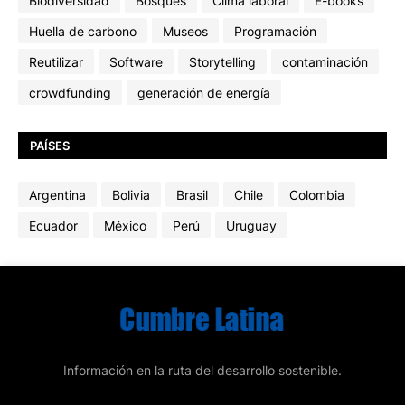
Biodiversidad
Bosques
Clima laboral
E-books
Huella de carbono
Museos
Programación
Reutilizar
Software
Storytelling
contaminación
crowdfunding
generación de energía
PAÍSES
Argentina
Bolivia
Brasil
Chile
Colombia
Ecuador
México
Perú
Uruguay
Información en la ruta del desarrollo sostenible.