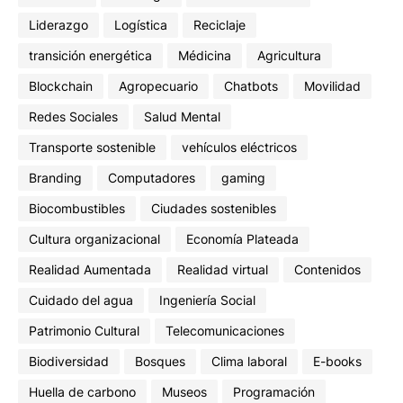
Liderazgo
Logística
Reciclaje
transición energética
Médicina
Agricultura
Blockchain
Agropecuario
Chatbots
Movilidad
Redes Sociales
Salud Mental
Transporte sostenible
vehículos eléctricos
Branding
Computadores
gaming
Biocombustibles
Ciudades sostenibles
Cultura organizacional
Economía Plateada
Realidad Aumentada
Realidad virtual
Contenidos
Cuidado del agua
Ingeniería Social
Patrimonio Cultural
Telecomunicaciones
Biodiversidad
Bosques
Clima laboral
E-books
Huella de carbono
Museos
Programación