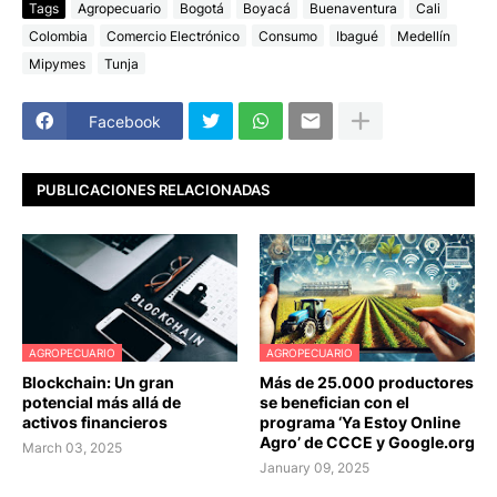
Tags
Agropecuario
Bogotá
Boyacá
Buenaventura
Cali
Colombia
Comercio Electrónico
Consumo
Ibagué
Medellín
Mipymes
Tunja
Facebook
PUBLICACIONES RELACIONADAS
AGROPECUARIO
AGROPECUARIO
Blockchain: Un gran
Más de 25.000 productores
potencial más allá de
se benefician con el
activos financieros
programa ‘Ya Estoy Online
Agro’ de CCCE y Google.org
March 03, 2025
January 09, 2025