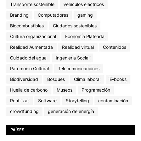
Transporte sostenible
vehículos eléctricos
Branding
Computadores
gaming
Biocombustibles
Ciudades sostenibles
Cultura organizacional
Economía Plateada
Realidad Aumentada
Realidad virtual
Contenidos
Cuidado del agua
Ingeniería Social
Patrimonio Cultural
Telecomunicaciones
Biodiversidad
Bosques
Clima laboral
E-books
Huella de carbono
Museos
Programación
Reutilizar
Software
Storytelling
contaminación
crowdfunding
generación de energía
PAÍSES