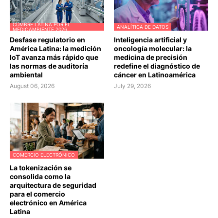
CUMBRE LATINA POR EL
ANALÍTICA DE DATOS
MEDIOAMBIENTE 2026
Desfase regulatorio en
Inteligencia artificial y
América Latina: la medición
oncología molecular: la
IoT avanza más rápido que
medicina de precisión
las normas de auditoría
redefine el diagnóstico de
ambiental
cáncer en Latinoamérica
August 06, 2026
July 29, 2026
COMERCIO ELECTRÓNICO
La tokenización se
consolida como la
arquitectura de seguridad
para el comercio
electrónico en América
Latina