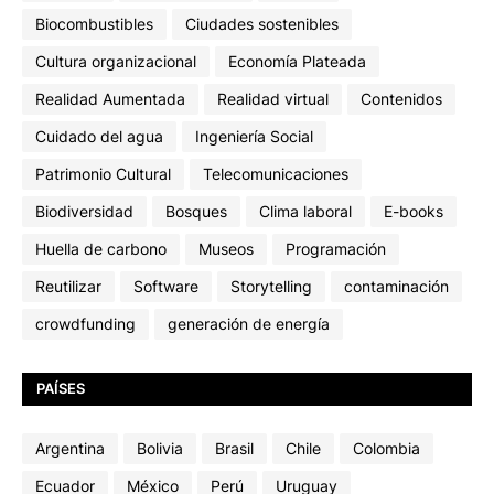
Biocombustibles
Ciudades sostenibles
Cultura organizacional
Economía Plateada
Realidad Aumentada
Realidad virtual
Contenidos
Cuidado del agua
Ingeniería Social
Patrimonio Cultural
Telecomunicaciones
Biodiversidad
Bosques
Clima laboral
E-books
Huella de carbono
Museos
Programación
Reutilizar
Software
Storytelling
contaminación
crowdfunding
generación de energía
PAÍSES
Argentina
Bolivia
Brasil
Chile
Colombia
Ecuador
México
Perú
Uruguay