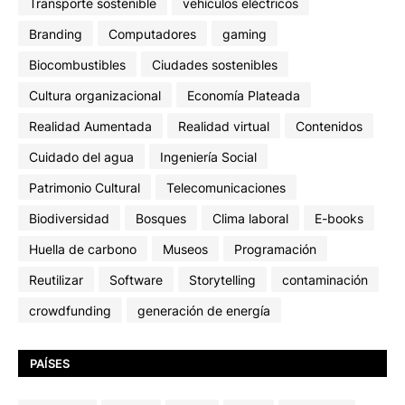
Transporte sostenible
vehículos eléctricos
Branding
Computadores
gaming
Biocombustibles
Ciudades sostenibles
Cultura organizacional
Economía Plateada
Realidad Aumentada
Realidad virtual
Contenidos
Cuidado del agua
Ingeniería Social
Patrimonio Cultural
Telecomunicaciones
Biodiversidad
Bosques
Clima laboral
E-books
Huella de carbono
Museos
Programación
Reutilizar
Software
Storytelling
contaminación
crowdfunding
generación de energía
PAÍSES