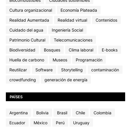
Biocombustibles
Ciudades sostenibles
Cultura organizacional
Economía Plateada
Realidad Aumentada
Realidad virtual
Contenidos
Cuidado del agua
Ingeniería Social
Patrimonio Cultural
Telecomunicaciones
Biodiversidad
Bosques
Clima laboral
E-books
Huella de carbono
Museos
Programación
Reutilizar
Software
Storytelling
contaminación
crowdfunding
generación de energía
PAÍSES
Argentina
Bolivia
Brasil
Chile
Colombia
Ecuador
México
Perú
Uruguay