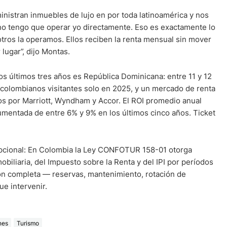
istran inmuebles de lujo en por toda latinoamérica y nos
no tengo que operar yo directamente. Eso es exactamente lo
otros la operamos. Ellos reciben la renta mensual sin mover
lugar”, dijo Montas.
los últimos tres años es República Dominicana: entre 11 y 12
 colombianos visitantes solo en 2025, y un mercado de renta
s por Marriott, Wyndham y Accor. El ROI promedio anual
cumentada de entre 6% y 9% en los últimos cinco años. Ticket
cepcional: En Colombia la Ley CONFOTUR 158-01 otorga
biliaria, del Impuesto sobre la Renta y del IPI por períodos
ón completa — reservas, mantenimiento, rotación de
e intervenir.
nes
Turismo