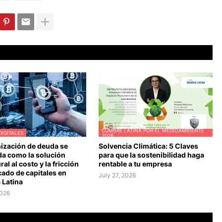
CUMBRE LATINA POR EL MEDIOAMBIENTE
DIGITALES
2026
nización de deuda se
Solvencia Climática: 5 Claves
da como la solución
para que la sostenibilidad haga
ral al costo y la fricción
rentable a tu empresa
cado de capitales en
July 27, 2026
 Latina
2026