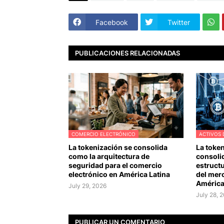
Facebook
Twitter
PUBLICACIONES RELACIONADAS
COMERCIO ELECTRÓNICO
ACTIVOS 
La tokenización se consolida
La toke
como la arquitectura de
consoli
seguridad para el comercio
estructu
electrónico en América Latina
del mer
América
July 29, 2026
July 28, 
PUBLICAR UN COMENTARIO