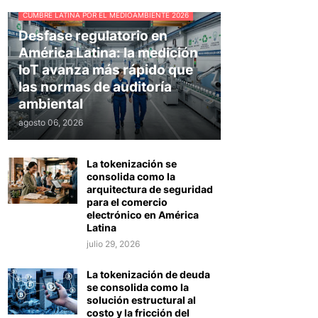
CUMBRE LATINA POR EL MEDIOAMBIENTE 2026
Desfase regulatorio en
América Latina: la medición
IoT avanza más rápido que
las normas de auditoría
ambiental
agosto 06, 2026
La tokenización se
consolida como la
arquitectura de seguridad
para el comercio
electrónico en América
Latina
julio 29, 2026
La tokenización de deuda
se consolida como la
solución estructural al
costo y la fricción del