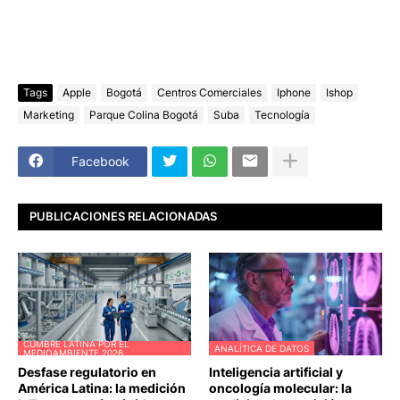
Tags
Apple
Bogotá
Centros Comerciales
Iphone
Ishop
Marketing
Parque Colina Bogotá
Suba
Tecnología
Facebook
PUBLICACIONES RELACIONADAS
CUMBRE LATINA POR EL
ANALÍTICA DE DATOS
MEDIOAMBIENTE 2026
Desfase regulatorio en
Inteligencia artificial y
América Latina: la medición
oncología molecular: la