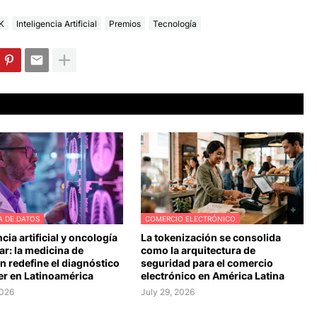
K
Inteligencia Artificial
Premios
Tecnología
A DE DATOS
COMERCIO ELECTRÓNICO
ncia artificial y oncología
La tokenización se consolida
r: la medicina de
como la arquitectura de
n redefine el diagnóstico
seguridad para el comercio
er en Latinoamérica
electrónico en América Latina
2026
July 29, 2026