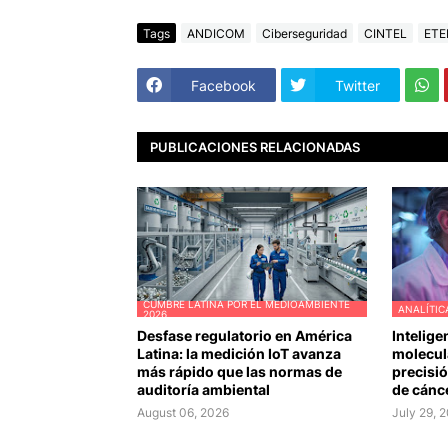
Tags
ANDICOM
Ciberseguridad
CINTEL
ETE
Facebook
Twitter
PUBLICACIONES RELACIONADAS
CUMBRE LATINA POR EL MEDIOAMBIENTE
ANALÍTIC
2026
Desfase regulatorio en América
Intelige
Latina: la medición IoT avanza
molecula
más rápido que las normas de
precisió
auditoría ambiental
de cánc
August 06, 2026
July 29, 