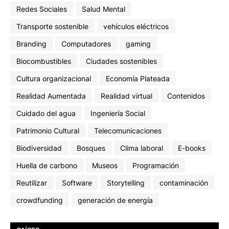
Redes Sociales
Salud Mental
Transporte sostenible
vehículos eléctricos
Branding
Computadores
gaming
Biocombustibles
Ciudades sostenibles
Cultura organizacional
Economía Plateada
Realidad Aumentada
Realidad virtual
Contenidos
Cuidado del agua
Ingeniería Social
Patrimonio Cultural
Telecomunicaciones
Biodiversidad
Bosques
Clima laboral
E-books
Huella de carbono
Museos
Programación
Reutilizar
Software
Storytelling
contaminación
crowdfunding
generación de energía