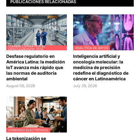
PUBLICACIONES RELACIONADAS
CUMBRE LATINA POR EL
ANALÍTICA DE DATOS
MEDIOAMBIENTE 2026
Desfase regulatorio en
Inteligencia artificial y
América Latina: la medición
oncología molecular: la
IoT avanza más rápido que
medicina de precisión
las normas de auditoría
redefine el diagnóstico de
ambiental
cáncer en Latinoamérica
August 06, 2026
July 29, 2026
COMERCIO ELECTRÓNICO
La tokenización se