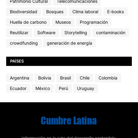
Patrimonio Cultural
Telecomunicaciones
Biodiversidad
Bosques
Clima laboral
E-books
Huella de carbono
Museos
Programación
Reutilizar
Software
Storytelling
contaminación
crowdfunding
generación de energía
PAÍSES
Argentina
Bolivia
Brasil
Chile
Colombia
Ecuador
México
Perú
Uruguay
Información en la ruta del desarrollo sostenible.