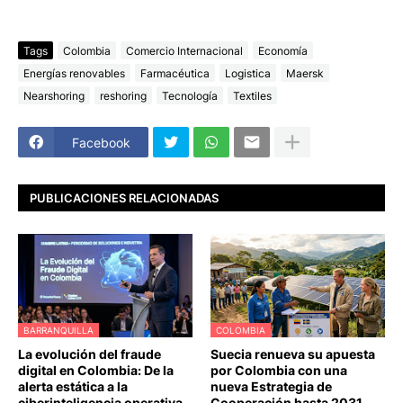
Tags
Colombia
Comercio Internacional
Economía
Energías renovables
Farmacéutica
Logistica
Maersk
Nearshoring
reshoring
Tecnología
Textiles
Facebook
PUBLICACIONES RELACIONADAS
BARRANQUILLA
COLOMBIA
La evolución del fraude
Suecia renueva su apuesta
digital en Colombia: De la
por Colombia con una
alerta estática a la
nueva Estrategia de
ciberinteligencia operativa
Cooperación hasta 2031