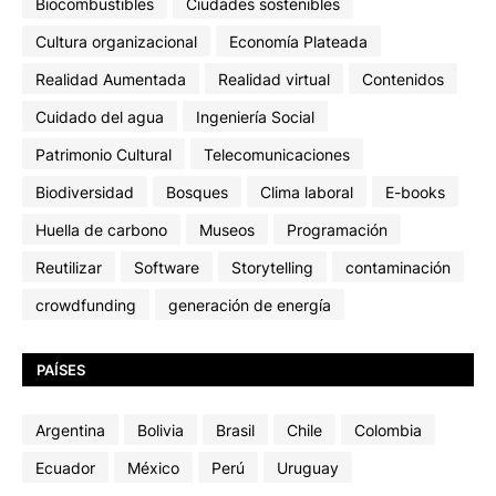
Biocombustibles
Ciudades sostenibles
Cultura organizacional
Economía Plateada
Realidad Aumentada
Realidad virtual
Contenidos
Cuidado del agua
Ingeniería Social
Patrimonio Cultural
Telecomunicaciones
Biodiversidad
Bosques
Clima laboral
E-books
Huella de carbono
Museos
Programación
Reutilizar
Software
Storytelling
contaminación
crowdfunding
generación de energía
PAÍSES
Argentina
Bolivia
Brasil
Chile
Colombia
Ecuador
México
Perú
Uruguay