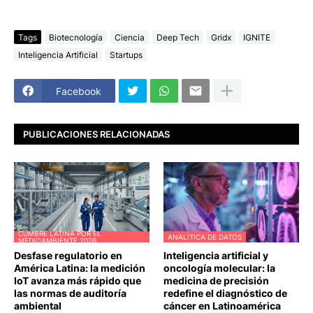
Tags
Biotecnología
Ciencia
Deep Tech
Gridx
IGNITE
Inteligencia Artificial
Startups
Facebook
PUBLICACIONES RELACIONADAS
CUMBRE LATINA POR EL
ANALÍTICA DE DATOS
MEDIOAMBIENTE 2026
Desfase regulatorio en
Inteligencia artificial y
América Latina: la medición
oncología molecular: la
IoT avanza más rápido que
medicina de precisión
las normas de auditoría
redefine el diagnóstico de
ambiental
cáncer en Latinoamérica