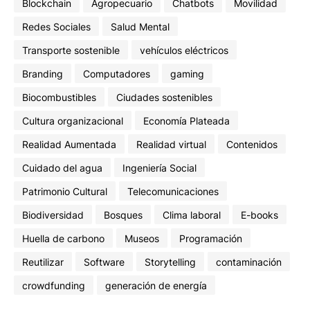
Blockchain
Agropecuario
Chatbots
Movilidad
Redes Sociales
Salud Mental
Transporte sostenible
vehículos eléctricos
Branding
Computadores
gaming
Biocombustibles
Ciudades sostenibles
Cultura organizacional
Economía Plateada
Realidad Aumentada
Realidad virtual
Contenidos
Cuidado del agua
Ingeniería Social
Patrimonio Cultural
Telecomunicaciones
Biodiversidad
Bosques
Clima laboral
E-books
Huella de carbono
Museos
Programación
Reutilizar
Software
Storytelling
contaminación
crowdfunding
generación de energía