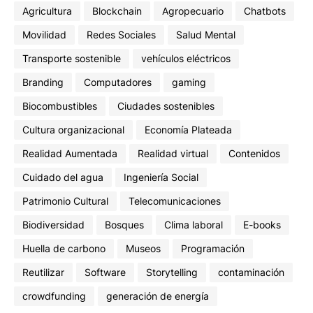
Agricultura
Blockchain
Agropecuario
Chatbots
Movilidad
Redes Sociales
Salud Mental
Transporte sostenible
vehículos eléctricos
Branding
Computadores
gaming
Biocombustibles
Ciudades sostenibles
Cultura organizacional
Economía Plateada
Realidad Aumentada
Realidad virtual
Contenidos
Cuidado del agua
Ingeniería Social
Patrimonio Cultural
Telecomunicaciones
Biodiversidad
Bosques
Clima laboral
E-books
Huella de carbono
Museos
Programación
Reutilizar
Software
Storytelling
contaminación
crowdfunding
generación de energía