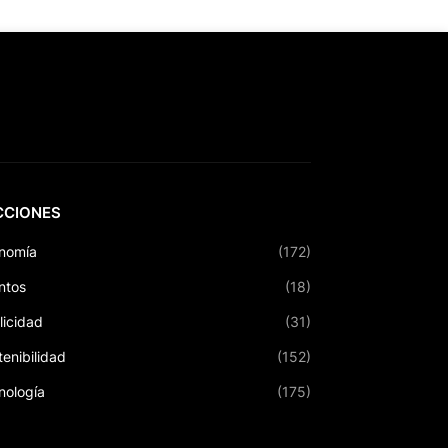
CCIONES
nomía
(172)
ntos
(18)
licidad
(31)
tenibilidad
(152)
nología
(175)