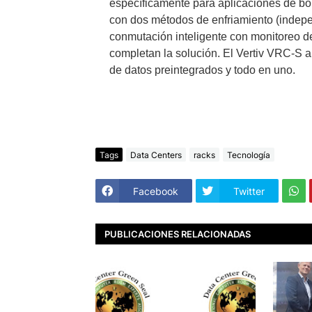
específicamente para aplicaciones de bo
con dos métodos de enfriamiento (indep
conmutación inteligente con monitoreo d
completan la solución. El Vertiv VRC-S a
de datos
preintegrados
y todo en uno.
Tags
Data Centers
racks
Tecnología
Facebook
Twitter
PUBLICACIONES RELACIONADAS