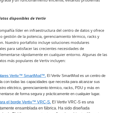
eg
r
ada
y un funcionamiento eficiente, evitando problemas
datos disponibles de Vertiv
ompañía líder en infraestructura del centro de datos y ofrece
 gestión de la potencia, gerenciamiento térmico, racks y
ón. Nuestro portafolio incluye soluciones modulares
les para satisfacer las crecientes necesidades de
ementarse rápidamente en cualquier entorno. Algunas de las
atos más populares de Vertiv incluyen:
ulares Vertiv™
SmartMod
™.
El Vertiv
SmartMod
es un centro de
da con todas las capacidades que necesita para alcanzar sus
istro eléctrico, gerenciamiento térmico, racks, PDU y más en
entarse de forma segura y prácticamente en cualquier lugar.
para el borde Vertiv™ VRC-S.
El Vertiv VRC-S es una
etamente ensamblada en fábrica.
Ha sido diseñada