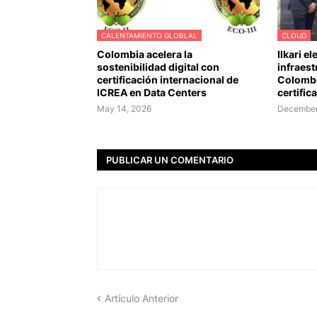
CALENTAMIENTO GLOBLAL
CLOUD
Colombia acelera la
Ilkari e
sostenibilidad digital con
infraest
certificación internacional de
Colombi
ICREA en Data Centers
certific
May 14, 2026
December
PUBLICAR UN COMENTARIO
Artículo Anterior