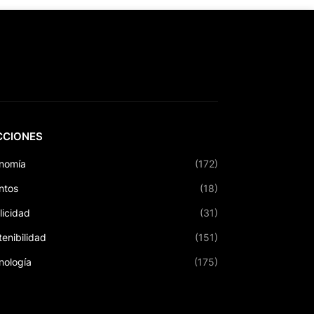
CCIONES
nomía
(172)
ntos
(18)
licidad
(31)
tenibilidad
(151)
nología
(175)