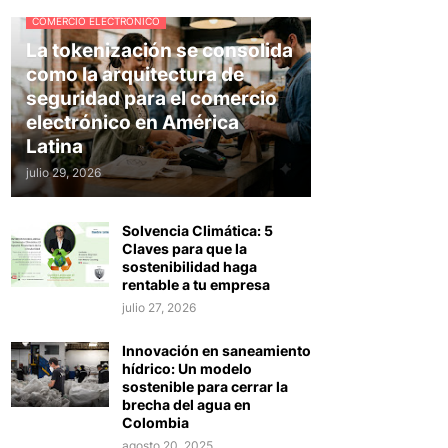
COMERCIO ELECTRÓNICO
La tokenización se consolida
como la arquitectura de
seguridad para el comercio
electrónico en América
Latina
julio 29, 2026
Solvencia Climática: 5
Claves para que la
sostenibilidad haga
rentable a tu empresa
julio 27, 2026
Innovación en saneamiento
hídrico: Un modelo
sostenible para cerrar la
brecha del agua en
Colombia
agosto 20, 2025