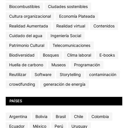
Biocombustibles
Ciudades sostenibles
Cultura organizacional
Economía Plateada
Realidad Aumentada
Realidad virtual
Contenidos
Cuidado del agua
Ingeniería Social
Patrimonio Cultural
Telecomunicaciones
Biodiversidad
Bosques
Clima laboral
E-books
Huella de carbono
Museos
Programación
Reutilizar
Software
Storytelling
contaminación
crowdfunding
generación de energía
PAÍSES
Argentina
Bolivia
Brasil
Chile
Colombia
Ecuador
México
Perú
Uruguay